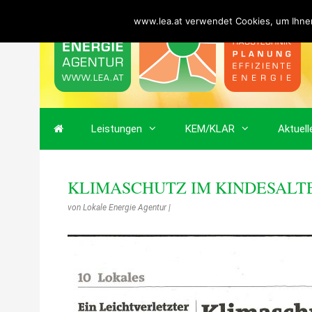
www.lea.at verwendet Cookies, um Ihnen
Leistungen
KEM/KLAR
Aktuell
KLIMASCHUTZ IM KINDESALTER
von
Lokale Energie Agentur
|