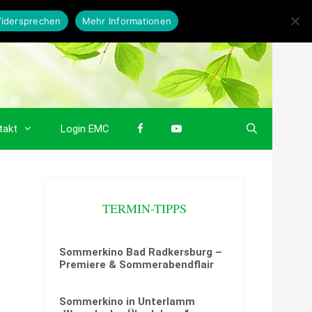
idersprechen
Mehr Informationen
takt
Login EMC
TERMIN-TIPPS
Sommerkino Bad Radkersburg –
Premiere & Sommerabendflair
Sommerkino in Unterlamm