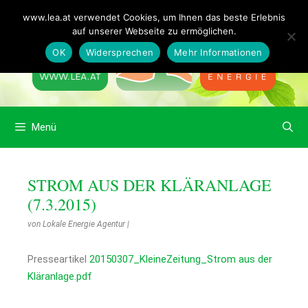
www.lea.at verwendet Cookies, um Ihnen das beste Erlebnis
auf unserer Webseite zu ermöglichen.
OK
Widersprechen
Mehr Informationen
Menü
STROM AUS DER KLÄRANLAGE
(7.3.2015)
von
Lokale Energie Agentur
|
Presseartikel
20150307_KleineZeitung_Strom aus der
Kläranlage.pdf