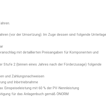
fahren.
ahren (vor der Umsetzung). Im Zuge dessen sind folgende Unterlag
ar
anschlag mit detaillierten Preisangaben für Komponenten und
r Stufe 2 (binnen eines Jahres nach der Förderzusage) folgende
gen und Zahlungsnachweisen
rung und Inbetriebnahme
x. Einspeiseleistung mit 60 % der PV-Nennleistung
ätigung für das Anlagenbuch gemäß ÖNORM