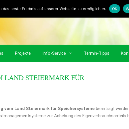
 das beste Erlebnis auf unserer Webseite zu ermöglichen.
OK
W
es
Projekte
Info-Service
Termin-Tipps
Kon
M LAND STEIERMARK FÜR
ng vom Land Steiermark für Speichersysteme
beantragt werden
Lastmanagementsysteme zur Anhebung des Eigenverbrauchsanteils b