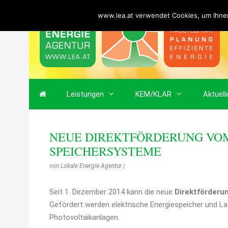
www.lea.at verwendet Cookies, um Ihnen
Leistungen
KEM/KLAR
Aktuell
NEUE DIREKTFÖRDERUNG VO
SPEICHERSYSTEME
von
Lokale Energie Agentur
|
Seit 1. Dezember 2014 kann die neue
Direktförderu
Gefördert werden elektrische Energiespeicher und 
Photovoltaikanlagen.