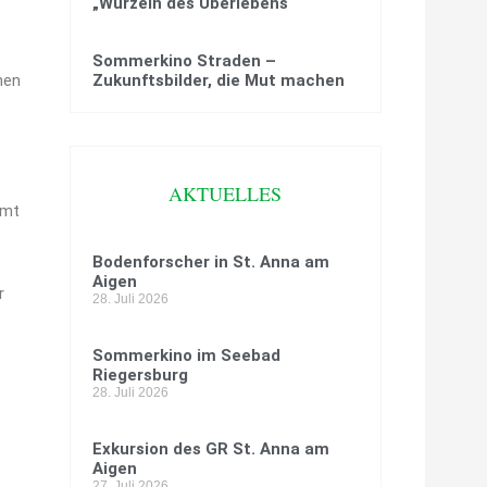
„Wurzeln des Überlebens“
Sommerkino Straden –
hen
Zukunftsbilder, die Mut machen
AKTUELLES
amt
Bodenforscher in St. Anna am
Aigen
r
28. Juli 2026
Sommerkino im Seebad
Riegersburg
28. Juli 2026
Exkursion des GR St. Anna am
Aigen
27. Juli 2026