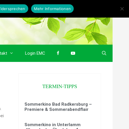
idersprechen
Mehr Informationen
takt
Login EMC
TERMIN-TIPPS
Sommerkino Bad Radkersburg –
.
Premiere & Sommerabendflair
ei
Sommerkino in Unterlamm