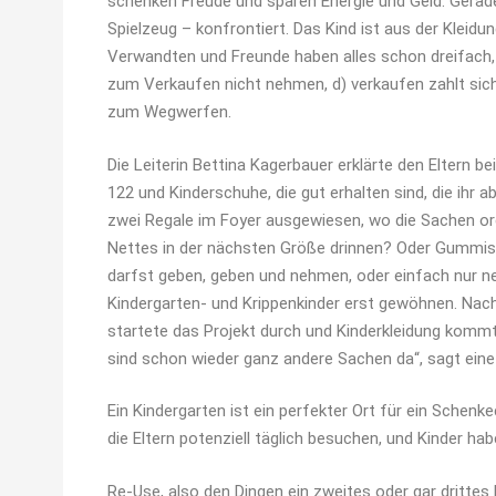
schenken Freude und sparen Energie und Geld. Gerade 
Spielzeug – konfrontiert. Das Kind ist aus der Kleidu
Verwandten und Freunde haben alles schon dreifach, wa
zum Verkaufen nicht nehmen, d) verkaufen zahlt sich n
zum Wegwerfen.
Die Leiterin Bettina Kagerbauer erklärte den Eltern b
122 und Kinderschuhe, die gut erhalten sind, die ihr 
zwei Regale im Foyer ausgewiesen, wo die Sachen orde
Nettes in der nächsten Größe drinnen? Oder Gummisti
darfst geben, geben und nehmen, oder einfach nur n
Kindergarten- und Krippenkinder erst gewöhnen. Nac
startete das Projekt durch und Kinderkleidung komm
sind schon wieder ganz andere Sachen da“, sagt eine M
Ein Kindergarten ist ein perfekter Ort für ein Schenk
die Eltern potenziell täglich besuchen, und Kinder hab
Re-Use, also den Dingen ein zweites oder gar drittes