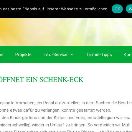
 das beste Erlebnis auf unserer Webseite zu ermöglichen.
OK
W
es
Projekte
Info-Service
Termin-Tipps
Kon
ÖFFNET EIN SCHENK-ECK
eplante Vorhaben, ein Regal aufzustellen, in dem Sachen die Besitze
 ohne etwas dafür zu verlangen, konnte gestartet werden.
des Kindergartens und der Klima- und Energiemodellregion war es,
(niederschwellig) wieder in Umlauf zu bringen. So vermeiden wir Müll,