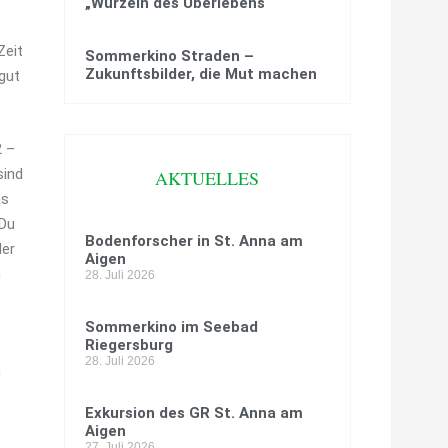
„Wurzeln des Überlebens“
Zeit
Sommerkino Straden –
Zukunftsbilder, die Mut machen
 gut
2 –
sind
AKTUELLES
as
 Du
Bodenforscher in St. Anna am
der
Aigen
n
28. Juli 2026
Sommerkino im Seebad
Riegersburg
28. Juli 2026
n
Exkursion des GR St. Anna am
Aigen
27. Juli 2026