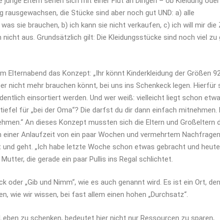
junge Eltern sehen sich mit einer Flut an Dingen – ob Kleidung oder
ng rausgewachsen, die Stücke sind aber noch gut UND: a) alle
s sie brauchen, b) ich kann sie nicht verkaufen, c) ich will mir die 
icht aus. Grundsätzlich gilt: Die Kleidungsstücke sind noch viel zu
eim Elternabend das Konzept: „Ihr könnt Kinderkleidung der Größen 9
aber nicht mehr brauchen könnt, bei uns ins Schenkeck legen. Hierfür 
ntlich einsortiert werden. Und wer weiß: vielleicht liegt schon etw
efel für „bei der Oma“? Die darfst du dir dann einfach mitnehmen.
ehmen.“ An dieses Konzept mussten sich die Eltern und Großeltern 
h einer Anlaufzeit von ein paar Wochen und vermehrtem Nachfrage
t und geht. „Ich habe letzte Woche schon etwas gebracht und heute
utter, die gerade ein paar Pullis ins Regal schlichtet.
eck oder „Gib und Nimm“, wie es auch genannt wird. Es ist ein Ort, de
en, wie wir wissen, bei fast allem einen hohen „Durchsatz“.
 Leben zu schenken, bedeutet hier nicht nur Ressourcen zu sparen,