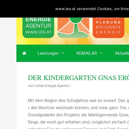
www.lea.at verwendet Cookies, um Ihnen
Leistungen
KEM/KLAR
Aktuell
DER KINDERGARTEN GNAS ER
von
Lokale Energie Agentur
|
Mit dem Beginn des Schuljahres war es soweit: Das g
/ den Besitzer wechseln können, und zwar ganz frei,
Grundgedanke des Projekts der Marktgemeinde Gnas, 
Dinge, die noch gut erhalten sind, möglichst einfach 