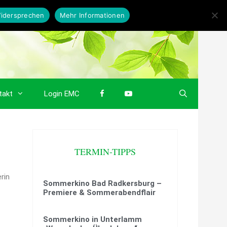
idersprechen
Mehr Informationen
takt
Login EMC
TERMIN-TIPPS
rin
Sommerkino Bad Radkersburg –
Premiere & Sommerabendflair
Sommerkino in Unterlamm