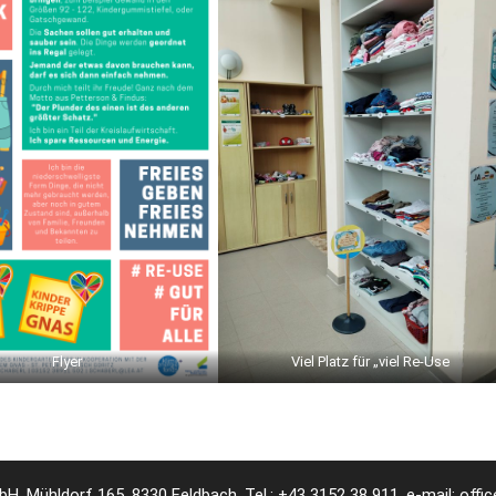
Flyer
Viel Platz für „viel Re-Use
H, Mühldorf 165, 8330 Feldbach, Tel.:
+43 3152 38 911
, e-mail:
offi