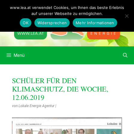
www.lea.at verwendet Cookies, um Ihnen das beste Erlebnis
auf unserer Webseite zu ermöglichen.
OK
Widersprechen
Mehr Informationen
Menü
SCHÜLER FÜR DEN
KLIMASCHUTZ, DIE WOCHE,
12.06.2019
von
Lokale Energie Agentur
|